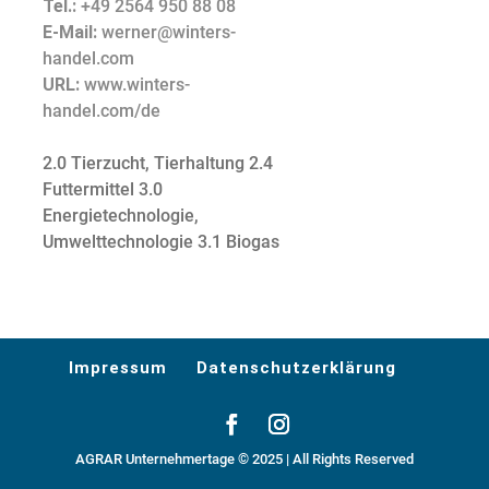
Tel.:
+49 2564 950 88 08
E-Mail:
werner@winters-
handel.com
URL:
www.winters-
handel.com/de
2.0 Tierzucht, Tierhaltung
2.4
Futtermittel
3.0
Energietechnologie,
Umwelttechnologie
3.1 Biogas
Impressum
Datenschutzerklärung
AGRAR Unternehmertage © 2025 | All Rights Reserved