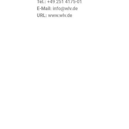
Tel.:
+49 251 4175-01
E-Mail:
info@wlv.de
URL:
www.wlv.de