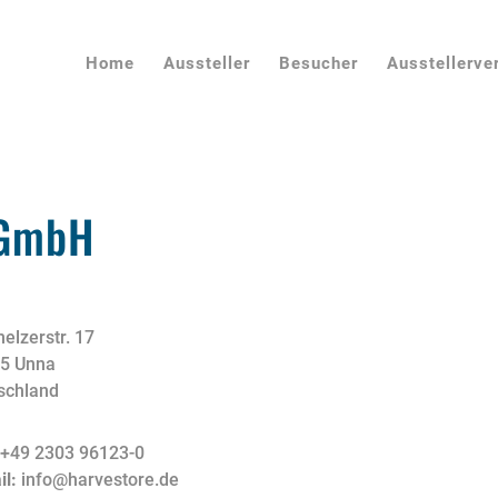
Home
Aussteller
Besucher
Ausstellerve
 GmbH
elzerstr. 17
5 Unna
schland
:
+49 2303 96123-0
il:
info@harvestore.de