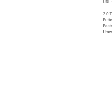
URL
2.0 T
Futte
Fest
Umwe